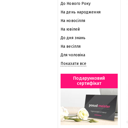
До Нового Року
На день народження
На новосілля
На ювілей
До дня знань
На весілля
Для чоловіка
Показати все
Подарунковий
сертифікат