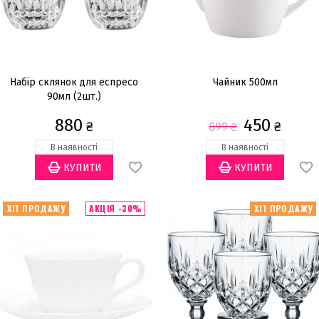
Набір склянок для еспресо
Чайник 500мл
90мл (2шт.)
880
450
₴
₴
899
₴
В наявності
В наявності
ХІТ ПРОДАЖУ
АКЦІЯ -30%
ХІТ ПРОДАЖУ