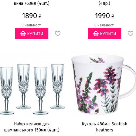
вина 763мл (4шт.)
(4пр.)
1890
1990
₴
₴
В наявності
В наявності
Набір келихів для
Кухоль 480мл, Scottish
шампанського 150мл (4шт.)
heathers