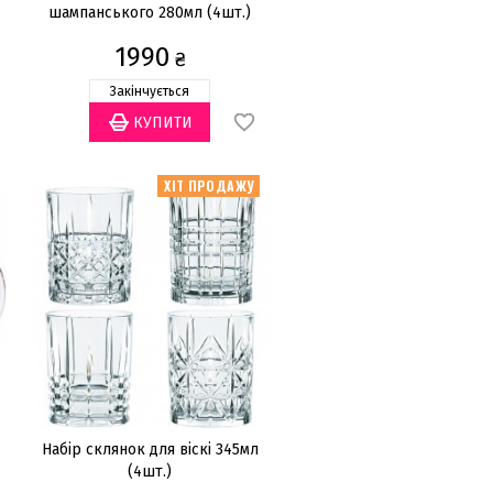
шампанського 280мл (4шт.)
1990
₴
Закінчується
ХІТ ПРОДАЖУ
Набір склянок для віскі 345мл
(4шт.)