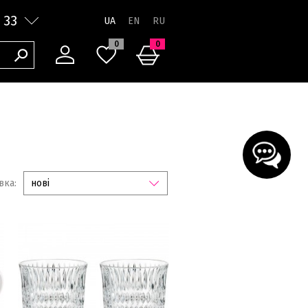
 33
UA
0
0
вка:
нові