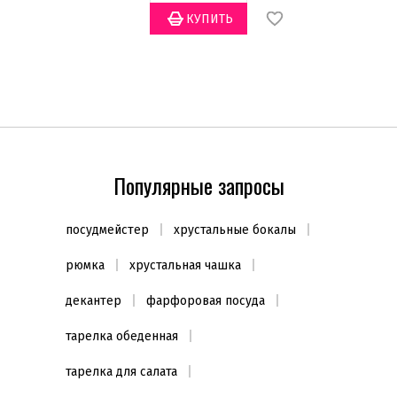
Тип варочной поверхности
Газовая
(4)
Индукционная
(4)
Стеклокерамика
(4)
Электрическая
(4)
Форма
Популярные запросы
Круглая
(1)
Цвет
посудмейстер
хрустальные бокалы
Медный
(1)
рюмка
хрустальная чашка
Серебристый
(4)
декантер
фарфоровая посуда
тарелка обеденная
тарелка для салата