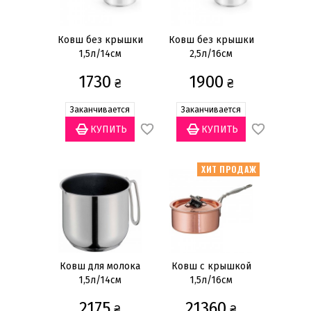
Наборы для фондю
Кастрюли
Ковш без крышки
Ковш без крышки
1,5л/14см
2,5л/16см
Сковороды
1730
1900
Воки
₴
₴
Ковши
Заканчивается
Заканчивается
Сотейники
Крышки
Банки для хранения кофе
ХИТ ПРОДАЖ
Кофемолки
Показать всё
Цена
грн
—
Ковш для молока
Ковш с крышкой
1,5л/14см
1,5л/16см
2175
21360
₴
₴