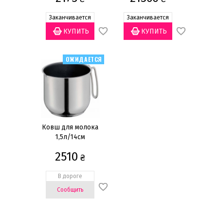
Статус товара
Заканчивается
Заканчивается
Есть в наличии
(4)
Заканчивается
(4)
ОЖИДАЕТСЯ
Нет в наличии
(1)
Ожидается
(1)
Бренд
Bra
(2)
Ковш для молока
Küchenprofi
(2)
1,5л/14см
Ruffoni
(1)
2510
₴
Материал
В дороге
Медь
(1)
Сообщить
Нержавеющая сталь
(4)