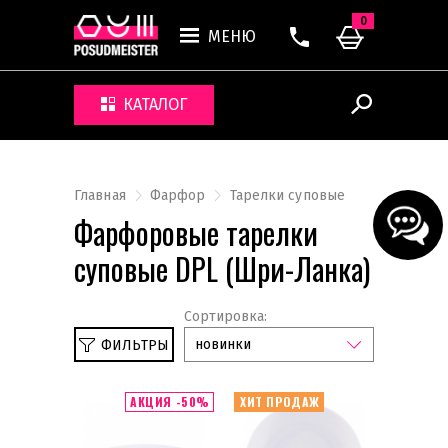
0
МЕНЮ
КАТАЛОГ
Главная
Фарфор
Тарелки суповые
Фарфоровые тарелки
суповые DPL (Шри-Ланка)
Сортировка:
новинки
ФИЛЬТРЫ
Сбросить
DPL
АКЦИЯ -50%
ХИТ ПРОДАЖ