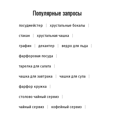
Цвет
Популярные запросы
Белый
(3)
посудмейстер
хрустальные бокалы
Декор
Белый фарфор
(3)
стакан
хрустальная чашка
Использование в микроволновой печи
графин
декантер
ведро для льда
Да
(3)
фарфоровая посуда
Использование в посудомоечной
тарелка для салата
машине
чашка для завтрака
чашки для супа
Да
(3)
фарфор кружка
столово чайный сервиз
чайный сервиз
кофейный сервиз