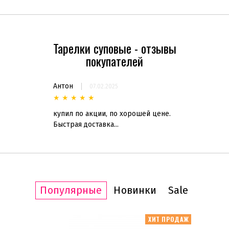
Акционные
(1)
Тарелки суповые - отзывы
покупателей
Статус товара
Есть в наличии
(1)
Антон
07.02.2025
Нет в наличии
(2)
★
★
★
★
★
купил по акции, по хорошей цене.
Назначение
Быстрая доставка...
Универсал
(2)
Бренд
DPL
(3)
Популярные
Новинки
Sale
Easy Life
(17)
La Rose Des Sables
(5)
ИТ ПРОДАЖ
ХИТ ПРОДАЖ
Noritake
(44)