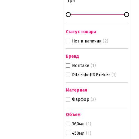
грн
Статус товара
Нет в наличии
(2)
Бренд
Noritake
(1)
Ritzenhoff&Breker
(1)
Материал
Фарфор
(2)
Объем
360мл
(1)
450мл
(1)