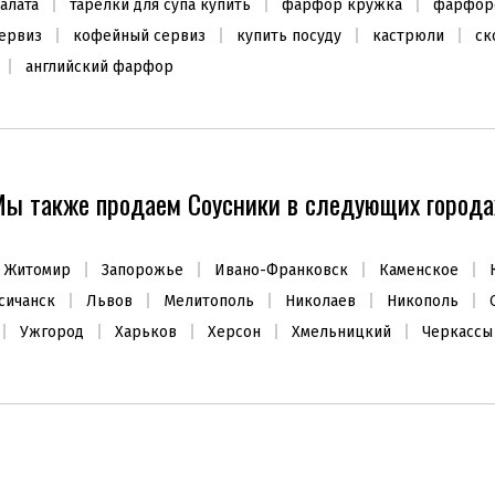
алата
тарелки для супа купить
фарфор кружка
фарфор
ервиз
кофейный сервиз
купить посуду
кастрюли
ск
английский фарфор
ХИТ ПРОДАЖ
АКЦИЯ -20%
ХИТ ПРОДАЖ
ы также продаем Соусники в следующих города
Житомир
Запорожье
Ивано-Франковск
Каменское
сичанск
Львов
Мелитополь
Николаев
Никополь
Френч-пресс для кофе и чая
Аромат-наполнитель для
Ужгород
Харьков
Херсон
Хмельницкий
Черкассы
Laura на 8 чашек
лампы Lolita Lempicka 500мл
2656
1220
₴
₴
3320
₴
В наличии
В наличии