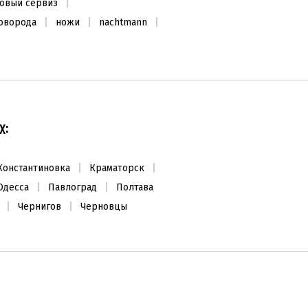
овый сервиз
оворода
ножи
nachtmann
ХИТ ПРОДАЖ
х:
Константиновка
Краматорск
Одесса
Павлоград
Полтава
Приборы для кухни (5 пр.) с
Чернигов
Черновцы
держателем
4100
₴
Заканчивается