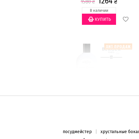
1264
₴
1580
₴
В наличии
ХИТ ПРОДАЖ
Средство для стирки Home
Sweet Home 1л
1500
₴
посудмейстер
хрустальные бока
В наличии