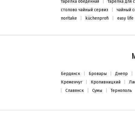
тарелка обеденная
тарелка для с
столово чайный сервиз
чайный с
noritake
küchenprofi
easy life
ХИТ ПРОДАЖ
М
Бердянск
Бровары
Днепр
Кременчуг
Кропивницкий
Ли
Чашка для завтрака с
Славянск
Сумы
Тернополь
блюдцем 400мл
1375
₴
Заканчивается