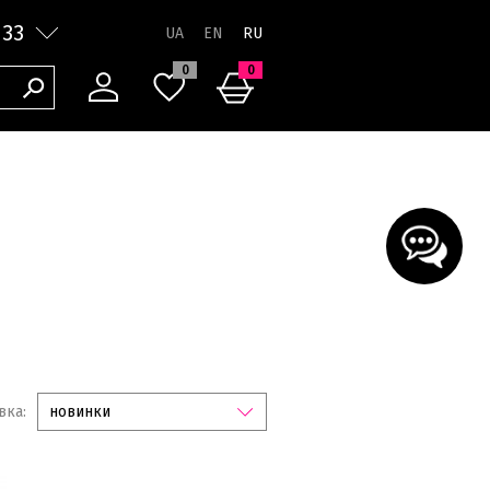
 33
RU
0
0
вка:
новинки